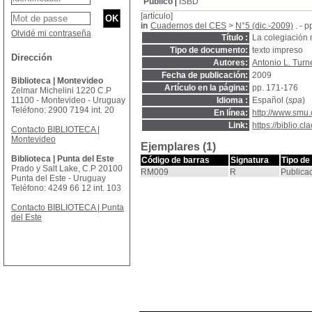
Público
ISBD
[artículo]
in
Cuadernos del CES
>
N°5 (dic.-2009)
. - 
Olvidé mi contraseña
Título :
La colegiación
Tipo de documento:
texto impreso
Dirección
Autores:
Antonio L. Turn
Fecha de publicación:
2009
Biblioteca | Montevideo
Artículo en la página:
pp. 171-176
Zelmar Michelini 1220 C.P
11100 - Montevideo - Uruguay
Idioma :
Español (
spa
)
Teléfono: 2900 7194 int. 20
En línea:
http://www.smu
Link:
https://biblio.
Contacto BIBLIOTECA |
Montevideo
Ejemplares (1)
Biblioteca | Punta del Este
Código de barras
Signatura
Tipo de
Prado y Salt Lake, C.P 20100
RM009
R
Publica
Punta del Este - Uruguay
Teléfono: 4249 66 12 int. 103
Contacto BIBLIOTECA | Punta
del Este