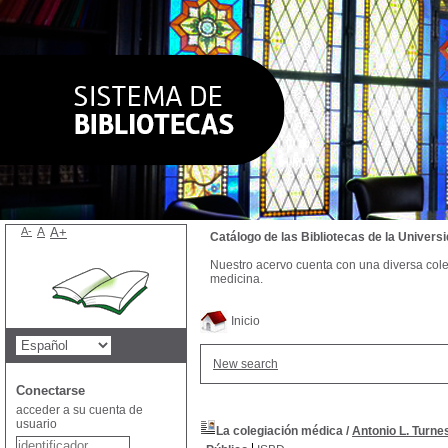
A-
A
A+
Catálogo de las Bibliotecas de la Univer
Nuestro acervo cuenta con una diversa colecc
medicina.
Inicio
New search
Conectarse
acceder a su cuenta de
usuario
La colegiación médica
/
Antonio L. Turne