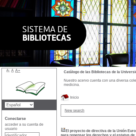
A-
A
A+
Catálogo de las Bibliotecas de la Univer
Nuestro acervo cuenta con una diversa colecc
medicina.
Inicio
New search
Conectarse
acceder a su cuenta de
usuario
El proyecto de directiva de la Unión Eur
para repensar los derechos y el estatus de