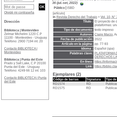
36 (jul.-set, 2022)
Público
ISBD
Olvidé mi contraseña
[artículo]
in
Revista Derecho del Trabajo
>
Vol. 10, N° 
Dirección
Título :
El proyecto de 
plataformas: un
Tipo de documento:
texto impreso
Biblioteca | Montevideo
Zelmar Michelini 1220 C.P
Autores:
Claire Marzo
, A
11100 - Montevideo - Uruguay
Fecha de publicación:
2022
Teléfono: 2900 7194 int. 20
Artículo en la página:
pp. 77-93
Contacto BIBLIOTECA |
Idioma :
Español (
spa
)
Montevideo
Palabras clave:
PLATAFORMA 
DERECHOS L
Biblioteca | Punta del Este
En línea:
https://inform
Prado y Salt Lake, C.P 20100
Link:
https://biblio.
Punta del Este - Uruguay
Teléfono: 4249 66 12 int. 103
Ejemplares (2)
Contacto BIBLIOTECA | Punta
Código de barras
Signatura
Tipo de
del Este
RD1574
RD
Publica
RD1575
RD
Publica