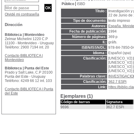
Público
ISBD
Título :
Investigación y
Olvidé mi contraseña
22 de Junio de
Tipo de documento:
texto impreso
Dirección
Autores:
España. Ministe
Fecha de publicación:
1994
Biblioteca | Montevideo
Número de páginas:
369 p
Zelmar Michelini 1220 C.P
Il.:
gráfs.
11100 - Montevideo - Uruguay
Teléfono: 2900 7194 int. 20
ISBN/ISSN/DL:
978-84-7850-0
Idioma :
Español (
spa
)
Contacto BIBLIOTECA |
Clasificación:
[UNESCO_V2]
Montevideo
[UNESCO_V2]
[UNESCO_V2]
Biblioteca | Punta del Este
[UNESCO_V2]
Prado y Salt Lake, C.P 20100
Palabras clave:
INVESTIGACIO
Punta del Este - Uruguay
Teléfono: 4249 66 12 int. 103
Clasificación:
362.7 ESPi
Link:
https://biblio.
Contacto BIBLIOTECA | Punta
del Este
Ejemplares (1)
Código de barras
Signatura
9696
362.7 ESPi