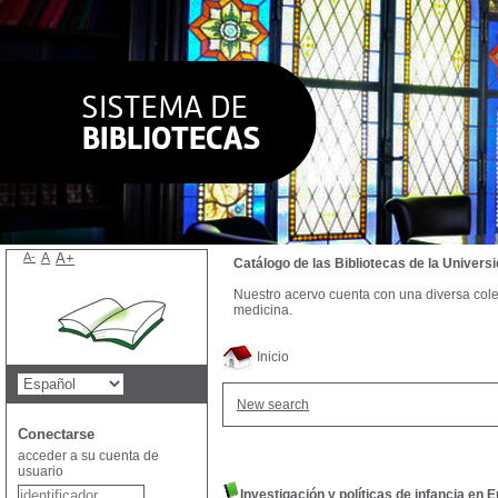
A-
A
A+
Catálogo de las Bibliotecas de la Univer
Nuestro acervo cuenta con una diversa colecc
medicina.
Inicio
New search
Conectarse
acceder a su cuenta de
usuario
Investigación y políticas de infancia en 