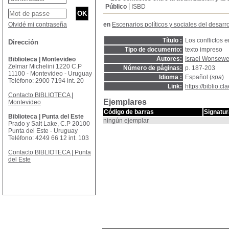
Público
ISBD
Olvidé mi contraseña
en
Escenarios políticos y sociales del desarr
Título :
Los conflictos e
Dirección
Tipo de documento:
texto impreso
Autores:
Israel Wonsewe
Biblioteca | Montevideo
Zelmar Michelini 1220 C.P
Número de páginas:
p. 187-203
11100 - Montevideo - Uruguay
Idioma :
Español (
spa
)
Teléfono: 2900 7194 int. 20
Link:
https://biblio.
Contacto BIBLIOTECA |
Ejemplares
Montevideo
Código de barras
Signatur
Biblioteca | Punta del Este
ningún ejemplar
Prado y Salt Lake, C.P 20100
Punta del Este - Uruguay
Teléfono: 4249 66 12 int. 103
Contacto BIBLIOTECA | Punta
del Este