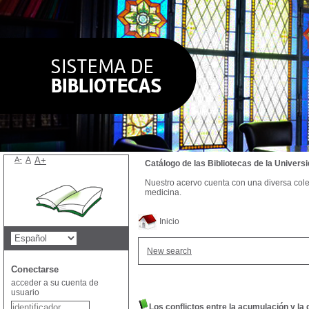
A-
A
A+
Catálogo de las Bibliotecas de la Univer
Nuestro acervo cuenta con una diversa colecc
medicina.
Inicio
New search
Conectarse
acceder a su cuenta de
usuario
Los conflictos entre la acumulación y la 