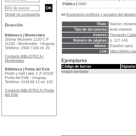
Público
ISBD
Olvidé mi contraseña
en
Escenarios políticos y sociales del desarr
Título :
Nación, movimie
Dirección
Tipo de documento:
texto impreso
Autores:
Fernando Cald
Biblioteca | Montevideo
Zelmar Michelini 1220 C.P
Número de páginas:
p. 127-140
11100 - Montevideo - Uruguay
Idioma :
Español (
spa
)
Teléfono: 2900 7194 int. 20
Link:
https://biblio.
Contacto BIBLIOTECA |
Ejemplares
Montevideo
Código de barras
Signatur
Biblioteca | Punta del Este
ningún ejemplar
Prado y Salt Lake, C.P 20100
Punta del Este - Uruguay
Teléfono: 4249 66 12 int. 103
Contacto BIBLIOTECA | Punta
del Este