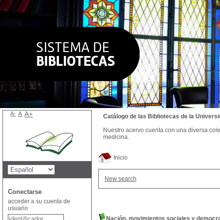
A-
A
A+
Catálogo de las Bibliotecas de la Univer
Nuestro acervo cuenta con una diversa colecc
medicina.
Inicio
New search
Conectarse
acceder a su cuenta de
usuario
Nación, movimientos sociales y democra