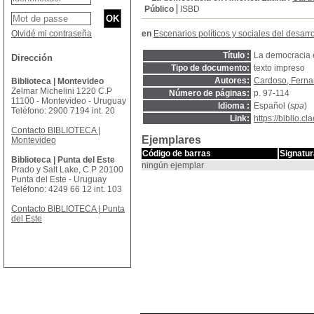
Público
ISBD
Olvidé mi contraseña
en
Escenarios políticos y sociales del desarr
Título :
La democracia 
Dirección
Tipo de documento:
texto impreso
Autores:
Cardoso, Fern
Biblioteca | Montevideo
Zelmar Michelini 1220 C.P
Número de páginas:
p. 97-114
11100 - Montevideo - Uruguay
Idioma :
Español (
spa
)
Teléfono: 2900 7194 int. 20
Link:
https://biblio.
Contacto BIBLIOTECA |
Ejemplares
Montevideo
Código de barras
Signatur
Biblioteca | Punta del Este
ningún ejemplar
Prado y Salt Lake, C.P 20100
Punta del Este - Uruguay
Teléfono: 4249 66 12 int. 103
Contacto BIBLIOTECA | Punta
del Este