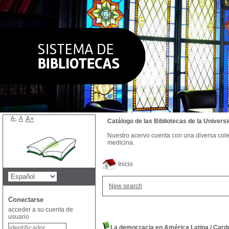
A-
A
A+
Catálogo de las Bibliotecas de la Univer
Nuestro acervo cuenta con una diversa colecc
medicina.
Inicio
New search
Conectarse
acceder a su cuenta de
usuario
La democracia en América Latina
/
Card