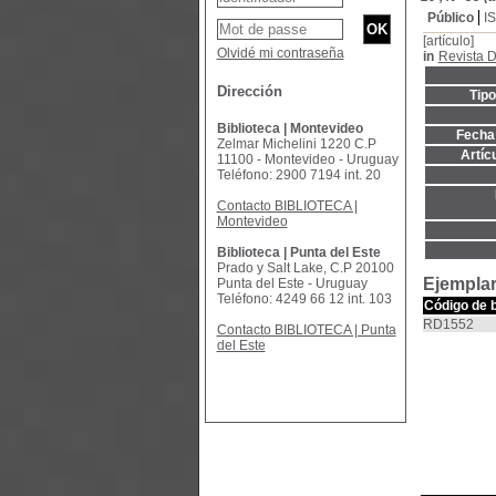
Público
I
[artículo]
Olvidé mi contraseña
in
Revista D
Dirección
Tip
Biblioteca | Montevideo
Fecha 
Zelmar Michelini 1220 C.P
Artíc
11100 - Montevideo - Uruguay
Teléfono: 2900 7194 int. 20
Contacto BIBLIOTECA |
Montevideo
Biblioteca | Punta del Este
Prado y Salt Lake, C.P 20100
Ejemplar
Punta del Este - Uruguay
Teléfono: 4249 66 12 int. 103
Código de 
RD1552
Contacto BIBLIOTECA | Punta
del Este