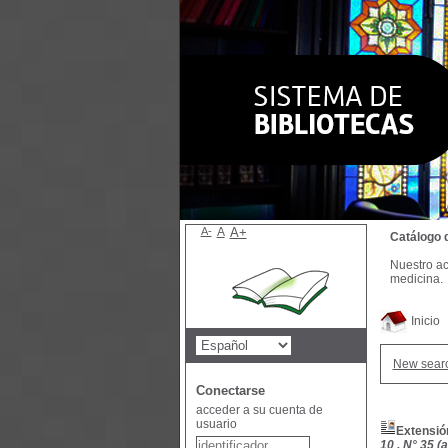
A-
A
A+
Catálogo 
Nuestro ac
medicina.
Inicio
New sear
Conectarse
acceder a su cuenta de
usuario
Extensió
10 , N° 35 (a