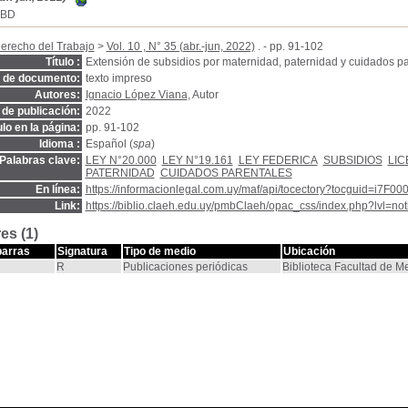
SBD
erecho del Trabajo
>
Vol. 10 , N° 35 (abr.-jun, 2022)
. - pp. 91-102
Título :
Extensión de subsidios por maternidad, paternidad y cuidados p
o de documento:
texto impreso
Autores:
Ignacio López Viana
, Autor
de publicación:
2022
ulo en la página:
pp. 91-102
Idioma :
Español (
spa
)
Palabras clave:
LEY N°20.000
LEY N°19.161
LEY FEDERICA
SUBSIDIOS
LIC
PATERNIDAD
CUIDADOS PARENTALES
En línea:
https://informacionlegal.com.uy/maf/api/tocectory?tocguid=i
Link:
https://biblio.claeh.edu.uy/pmbClaeh/opac_css/index.php?lvl=no
es (1)
barras
Signatura
Tipo de medio
Ubicación
R
Publicaciones periódicas
Biblioteca Facultad de M