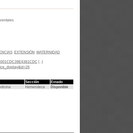
arentales
ENCIAS
EXTENSIÓN
MATERNIDAD
7F000001CDC39E4381CDC
[...]
tice_display&id=26
Sección
Estado
edicina
Hemeroteca
Disponible