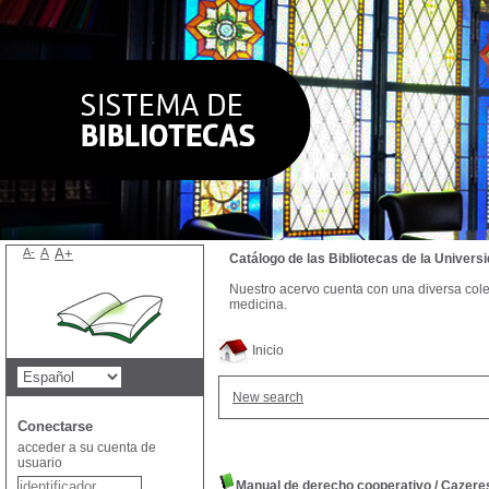
A-
A
A+
Catálogo de las Bibliotecas de la Univer
Nuestro acervo cuenta con una diversa colecc
medicina.
Inicio
New search
Conectarse
acceder a su cuenta de
usuario
Manual de derecho cooperativo
/
Cazeres