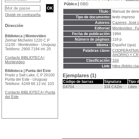
Público
ISBD
Título :
Manual de dere
Olvidé mi contraseña
Tipo de documento:
texto impreso
Autores:
Cazeres, José 
Dirección
Editorial:
Montevideo : Fu
Fecha de publicación:
1994
Biblioteca | Montevideo
Número de páginas:
118 p.
Zelmar Michelini 1220 C.P
11100 - Montevideo - Uruguay
Idioma :
Español (
spa
)
Teléfono: 2900 7194 int. 20
Palabras clave:
COOPERATIVA
AHORRO Y CR
Contacto BIBLIOTECA |
Clasificación:
334
Montevideo
Link:
https://biblio.
Biblioteca | Punta del Este
Prado y Salt Lake, C.P 20100
Ejemplares (1)
Punta del Este - Uruguay
Código de barras
Signatura
Tipo 
Teléfono: 4249 66 12 int. 103
D4704
334 CAZm
Libro
Contacto BIBLIOTECA | Punta
del Este