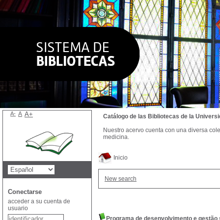
A-
A
A+
Catálogo de las Bibliotecas de la Univer
Nuestro acervo cuenta con una diversa colecc
medicina.
Inicio
New search
Conectarse
acceder a su cuenta de
usuario
Programa de desenvolvimento e gestão 