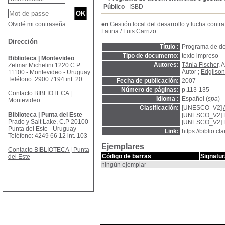
Público
ISBD
Olvidé mi contraseña
en
Gestión local del desarrollo y lucha contra
Latina
/
Luis Carrizo
Dirección
Título :
Programa de des
Tipo de documento:
texto impreso
Biblioteca | Montevideo
Autores:
Tânia Fischer
, 
Zelmar Michelini 1220 C.P
Autor ;
Edgilson
11100 - Montevideo - Uruguay
Teléfono: 2900 7194 int. 20
Fecha de publicación:
2007
Número de páginas:
p.113-135
Contacto BIBLIOTECA |
Idioma :
Español (
spa
)
Montevideo
Clasificación:
[UNESCO_V2]
Biblioteca | Punta del Este
[UNESCO_V2]
Prado y Salt Lake, C.P 20100
[UNESCO_V2]
Punta del Este - Uruguay
Link:
https://biblio.
Teléfono: 4249 66 12 int. 103
Ejemplares
Contacto BIBLIOTECA | Punta
Código de barras
Signatur
del Este
ningún ejemplar