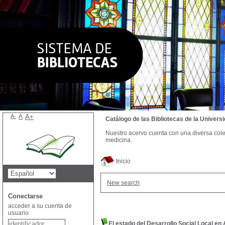
A-
A
A+
Catálogo de las Bibliotecas de la Univer
Nuestro acervo cuenta con una diversa colecc
medicina.
Inicio
New search
Conectarse
acceder a su cuenta de
usuario
El estado del Desarrollo Social Local en