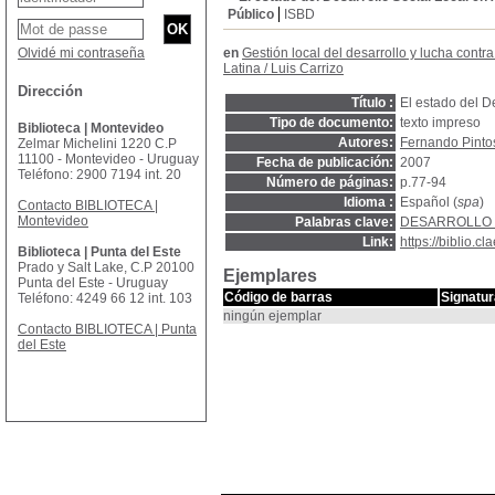
Público
ISBD
Olvidé mi contraseña
en
Gestión local del desarrollo y lucha contra
Latina
/
Luis Carrizo
Dirección
Título :
El estado del De
Tipo de documento:
texto impreso
Biblioteca | Montevideo
Autores:
Fernando Pinto
Zelmar Michelini 1220 C.P
11100 - Montevideo - Uruguay
Fecha de publicación:
2007
Teléfono: 2900 7194 int. 20
Número de páginas:
p.77-94
Idioma :
Español (
spa
)
Contacto BIBLIOTECA |
Montevideo
Palabras clave:
DESARROLLO
Link:
https://biblio.
Biblioteca | Punta del Este
Prado y Salt Lake, C.P 20100
Ejemplares
Punta del Este - Uruguay
Código de barras
Signatur
Teléfono: 4249 66 12 int. 103
ningún ejemplar
Contacto BIBLIOTECA | Punta
del Este