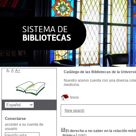
A-
A
A+
Catálogo de las Bibliotecas de la Univer
Nuestro acervo cuenta con una diversa colecc
medicina.
Inicio
New search
Conectarse
acceder a su cuenta de
usuario
El derecho a no saber en la relación méd
Público
ISBD