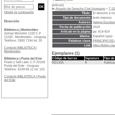
[artículo]
in
Anuario de Derecho Civil Uruguayo
>
T. 5
Olvidé mi contraseña
Título :
El derecho a no
Tipo de documento:
texto impreso
Dirección
Autores:
Valeria Escobar
Fecha de publicación:
2020
Biblioteca | Montevideo
Artículo en la página:
pp. 919-924
Zelmar Michelini 1220 C.P
Idioma :
Español (
spa
)
11100 - Montevideo - Uruguay
Teléfono: 2900 7194 int. 20
Palabras clave:
PRINCIPIO DE
Link:
https://biblio.
Contacto BIBLIOTECA |
Montevideo
Ejemplares (1)
Código de barras
Signatura
Tipo de
Biblioteca | Punta del Este
Prado y Salt Lake, C.P 20100
RD1305
R
Publica
Punta del Este - Uruguay
Teléfono: 4249 66 12 int. 103
Contacto BIBLIOTECA | Punta
del Este