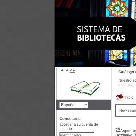
A-
A
A+
Catálogo 
Nuestro ac
medicina.
Inicio
New sear
Conectarse
acceder a su cuenta de
usuario
Aspectos
Uruguayo, T