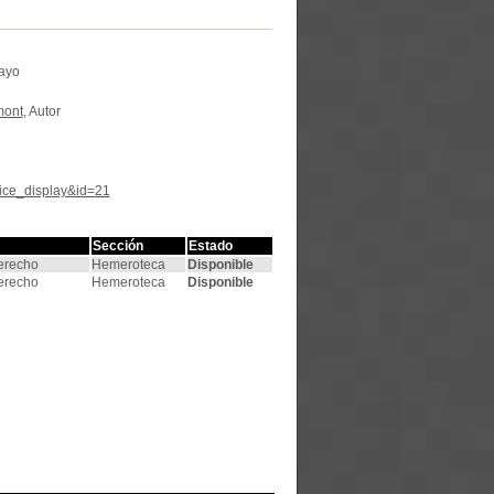
uayo
mont
, Autor
tice_display&id=21
Sección
Estado
Derecho
Hemeroteca
Disponible
Derecho
Hemeroteca
Disponible