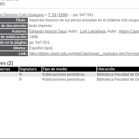
SBD
de Derecho Civil Uruguayo
>
T. 29 (1998)
. - pp. 547-551
Título :
Aspectos basicos de las penas privadas en el sistema civil urug
o de documento:
texto impreso
Autores:
Edgardo Ignacio Saux
, Autor ;
Luis Larrañaga
, Autor ;
Arturo Cau
de publicación:
1998
ulo en la página:
pp. 547-551
Idioma :
Español (
spa
)
Link:
https://biblio.claeh.edu.uy/pmbClaeh/opac_css/index.php?lvl=no
es (2)
barras
Signatura
Tipo de medio
Ubicación
R
Publicaciones periódicas
Biblioteca Facultad de 
R
Publicaciones periódicas
Biblioteca Facultad de 