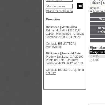
Público
I
[artículo]
Olvidé mi contraseña
in
Anuario 
Dirección
Tip
Biblioteca | Montevideo
Fecha 
Zelmar Michelini 1220 C.P
Artíc
11100 - Montevideo - Uruguay
Teléfono: 2900 7194 int. 20
Contacto BIBLIOTECA |
Montevideo
Ejemplar
Código de 
Biblioteca | Punta del Este
RD995
Prado y Salt Lake, C.P 20100
Punta del Este - Uruguay
RD996
Teléfono: 4249 66 12 int. 103
Contacto BIBLIOTECA | Punta
del Este