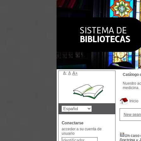
A-
A
A+
Catálogo 
Nuestro ac
medicina.
Inicio
New sear
Conectarse
acceder a su cuenta de
usuario
Un caso d
Doctrina y J