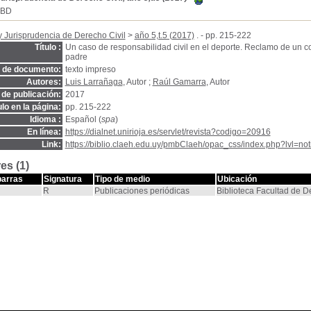
SBD
y Jurisprudencia de Derecho Civil
>
año 5,t.5 (2017)
. - pp. 215-222
Título :
Un caso de responsabilidad civil en el deporte. Reclamo de un con
padre
o de documento:
texto impreso
Autores:
Luis Larrañaga
, Autor ;
Raúl Gamarra
, Autor
de publicación:
2017
ulo en la página:
pp. 215-222
Idioma :
Español (
spa
)
En línea:
https://dialnet.unirioja.es/servlet/revista?codigo=20916
Link:
https://biblio.claeh.edu.uy/pmbClaeh/opac_css/index.php?lvl=no
es (1)
barras
Signatura
Tipo de medio
Ubicación
R
Publicaciones periódicas
Biblioteca Facultad de 