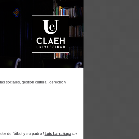
as sociales, gestión cultural, derecho y
dor de fútbol y su padre
/
Luis Larrañaga
en