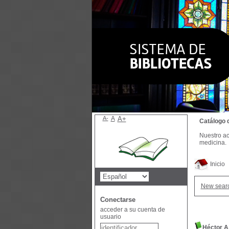
A-
A
A+
Catálogo 
Nuestro ac
medicina.
Inicio
New sear
Conectarse
acceder a su cuenta de
usuario
Héctor A.