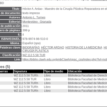
SBD
Título :
Héctor A. Ardao : Maestro de la Cirugía Plástica Reparadora en 
o de documento:
texto impreso
Autores:
Antonio L. Turnes
Editorial:
Montevideo : Granada
de publicación:
2011
ro de páginas:
399 p
Il.:
il
ISBN/ISSN/DL:
978-9974-98-510-0
Idioma :
Español (
spa
)
Palabras clave:
BIOGRAFÍAS
HÉCTOR ARDAO
HISTORIA DE LA MEDICINA
HI
CIRUGÍA PLÁSTICA
Clasificación:
WZ 112.5.58 TUR
Link:
https://biblio.claeh.edu.uy/pmbClaeh/opac_css/index.php?lvl=no
es (5)
barras
Signatura
Tipo de medio
Ubicación
WZ 112.5.58 TURh
Libro
Biblioteca Facultad de Derec
WZ 112.5.58 TUR
Libro
Biblioteca Facultad de Medici
WZ 112.5.58 TURh
Libro
Biblioteca Facultad de Medici
WZ 112.5.58 TURh
Libro
Biblioteca Facultad de Medici
WZ 112.5.58 TURh
Libro
Biblioteca Facultad de Medici