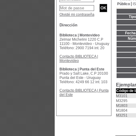
Público
I
Olvidé mi contraseña
Tip
Dirección
Fecha 
Biblioteca | Montevideo
Núme
Zelmar Michelini 1220 C.P
11100 - Montevideo - Uruguay
Teléfono: 2900 7194 int. 20
Contacto BIBLIOTECA |
Montevideo
Biblioteca | Punta del Este
Prado y Salt Lake, C.P 20100
Punta del Este - Uruguay
Teléfono: 4249 66 12 int. 103
Ejemplar
Contacto BIBLIOTECA | Punta
Código de 
del Este
M3101
M3295
M1803
M1804
M3251