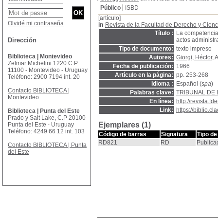
Público
ISBD
[artículo]
Olvidé mi contraseña
in
Revista de la Facultad de Derecho y Cienc
Título :
La competencia 
Dirección
actos administr
Tipo de documento:
texto impreso
Biblioteca | Montevideo
Autores:
Giorgi, Héctor
, 
Zelmar Michelini 1220 C.P
Fecha de publicación:
1966
11100 - Montevideo - Uruguay
Artículo en la página:
pp. 253-268
Teléfono: 2900 7194 int. 20
Idioma :
Español (
spa
)
Contacto BIBLIOTECA |
Palabras clave:
TRIBUNAL DE 
Montevideo
En línea:
http://revista.fd
Link:
https://biblio.
Biblioteca | Punta del Este
Prado y Salt Lake, C.P 20100
Ejemplares (1)
Punta del Este - Uruguay
Teléfono: 4249 66 12 int. 103
Código de barras
Signatura
Tipo de
RD821
RD
Publica
Contacto BIBLIOTECA | Punta
del Este