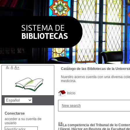
A-
A
A+
Catálogo de las Bibliotecas de la Univer
Nuestro acervo cuenta con una diversa colecc
medicina.
Inicio
New search
Conectarse
acceder a su cuenta de
usuario
La competencia del Tribunal de lo Conten
/
Giorgi, Héctor
en Revista de la Facultad de 