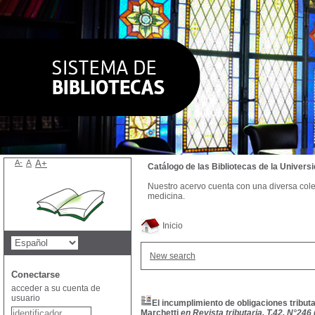
A-
A
A+
Catálogo de las Bibliotecas de la Univer
Nuestro acervo cuenta con una diversa colecc
medicina.
Inicio
New search
Conectarse
acceder a su cuenta de
usuario
El incumplimiento de obligaciones tribut
Marchetti
en Revista tributaria, T.42, N°246