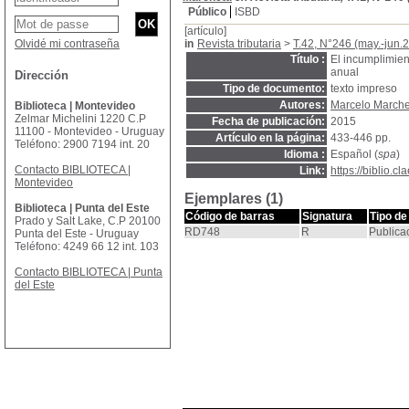
Público
ISBD
[artículo]
Olvidé mi contraseña
in
Revista tributaria
>
T.42, N°246 (may.-jun.
Título :
El incumplimien
anual
Dirección
Tipo de documento:
texto impreso
Autores:
Marcelo Marchet
Biblioteca | Montevideo
Zelmar Michelini 1220 C.P
Fecha de publicación:
2015
11100 - Montevideo - Uruguay
Artículo en la página:
433-446 pp.
Teléfono: 2900 7194 int. 20
Idioma :
Español (
spa
)
Contacto BIBLIOTECA |
Link:
https://biblio.
Montevideo
Ejemplares (1)
Biblioteca | Punta del Este
Código de barras
Signatura
Tipo de
Prado y Salt Lake, C.P 20100
RD748
R
Publica
Punta del Este - Uruguay
Teléfono: 4249 66 12 int. 103
Contacto BIBLIOTECA | Punta
del Este