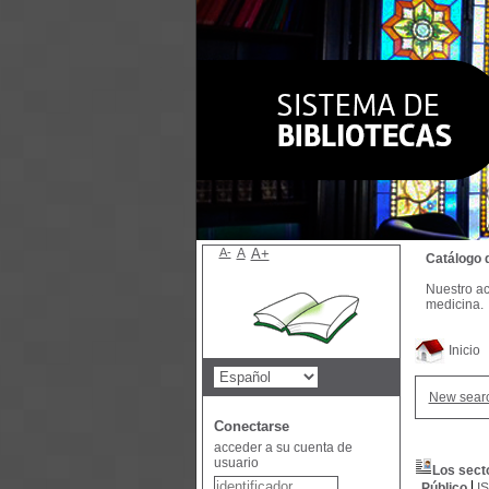
A-
A
A+
Catálogo 
Nuestro ac
medicina.
Inicio
New sear
Conectarse
acceder a su cuenta de
usuario
Los sect
Público
I