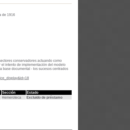
ra de 1916
os sectores conservadores actuando como
ar el intento de implementación del modelo
ica base documental - los sucesos centrados
tice_display&id=18
Sección
Estado
Hemeroteca
Excluido de préstamo