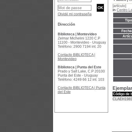
[artículo]
in
Centro L
Olvidé mi contraseña
Tip
Dirección
Fecha 
Biblioteca | Montevideo
Artíc
Zelmar Michelini 1220 C.P
11100 - Montevideo - Uruguay
Teléfono: 2900 7194 int. 20
Contacto BIBLIOTECA |
Montevideo
Biblioteca | Punta del Este
Prado y Salt Lake, C.P 20100
Punta del Este - Uruguay
Teléfono: 4249 66 12 int. 103
Contacto BIBLIOTECA | Punta
Ejemplar
del Este
Código de 
CLAEH1981