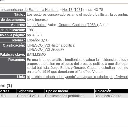
atinoamericano de Economía Humana
>
No. 18 (1981)
. - pp. 43-78
Título :
Los sectores conservadores ante el modelo batllista : la coyuntu
o de documento:
texto impreso
Autores:
Jorge Balbis
, Autor ;
Gerardo Caetano (1958-)
, Autor
de publicación:
1981
ulo en la página:
pp. 43-78
Idioma :
Español (
spa
)
Clasificación:
[UNESCO_V2]
Historia política
[UNESCO_V2]
Uruguay
Palabras clave:
BATLLISMO
Resumen:
En una línea de análisis tendiente a evaluar la incidencia de l
grupos de presión en el curso del proceso político a que dio lug
social batllista, Jorge Balbis y Gerardo Caetano estudian - con r
en el año 1916 que denotaron el "alto" de Viera.
Link:
https://biblio.claeh.edu.uy/pmbClaeh/opac_css/index.php?lvl=no
es (1)
barras
Signatura
Tipo de medio
Ubicación
/18
Cuad. CLAEH
Publicaciones periódicas
Biblioteca Central