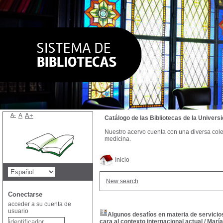
A-
A
A+
Catálogo de las Bibliotecas de la Univer
Nuestro acervo cuenta con una diversa colecc
medicina.
Inicio
New search
Conectarse
acceder a su cuenta de
usuario
Algunos desafíos en materia de servicios
cara al contexto internacional actual
/
María