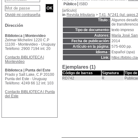
Público
ISBD
[artículo]
Olvidé mi contraseña
in
Revista tributaria
>
T.41, N°241 (jul.-agos.
Título :
Algunos desafío
de transferencia
Dirección
Tipo de documento:
texto impreso
Autores:
María José San
Biblioteca | Montevideo
Zelmar Michelini 1220 C.P
Fecha de publicación:
2014
11100 - Montevideo - Uruguay
Artículo en la página:
575-600 pp.
Teléfono: 2900 7194 int. 20
Idioma :
Español (
spa
)
Contacto BIBLIOTECA |
Link:
https://biblio.
Montevideo
Ejemplares (1)
Biblioteca | Punta del Este
Código de barras
Signatura
Tipo de
Prado y Salt Lake, C.P 20100
RD742
R
Publica
Punta del Este - Uruguay
Teléfono: 4249 66 12 int. 103
Contacto BIBLIOTECA | Punta
del Este