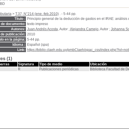
SBD
ibutaria
>
T.37, N°214 (ene.-feb.2010)
. - 5-44 pp.
Título :
Principio general de la deducción de gastos en el IRAE: análisis 
o de documento:
texto impreso
Autores:
Juan Andrés Acosta
, Autor ;
Alejandra Camejo
, Autor ;
Johanna S
de publicación:
2010
ulo en la página:
5-44 pp.
Idioma :
Español (
spa
)
Link:
https://biblio.claeh.edu.uy/pmbClaeh/opac_css/index.php?lvl=no
es (1)
barras
Signatura
Tipo de medio
Ubicación
R
Publicaciones periódicas
Biblioteca Facultad de 