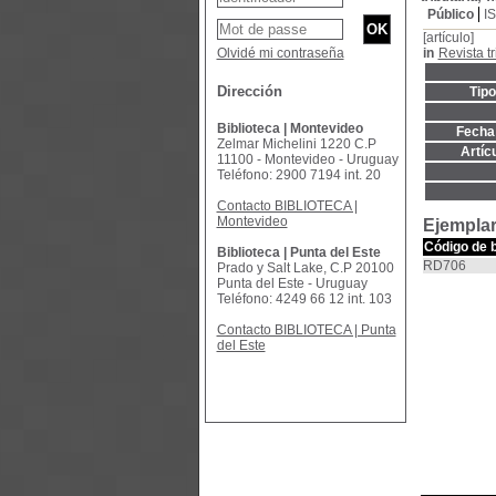
Público
I
[artículo]
Olvidé mi contraseña
in
Revista tr
Dirección
Tip
Biblioteca | Montevideo
Fecha 
Zelmar Michelini 1220 C.P
Artíc
11100 - Montevideo - Uruguay
Teléfono: 2900 7194 int. 20
Contacto BIBLIOTECA |
Montevideo
Ejemplar
Código de 
Biblioteca | Punta del Este
RD706
Prado y Salt Lake, C.P 20100
Punta del Este - Uruguay
Teléfono: 4249 66 12 int. 103
Contacto BIBLIOTECA | Punta
del Este