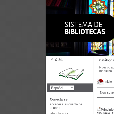
A-
A
A+
Catálogo 
Nuestro ac
medicina.
Inicio
New sear
Conectarse
acceder a su cuenta de
usuario
Principio
tributaria, 