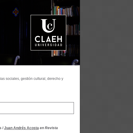
as sociales, gestión cultural, derecho y
s
/
Juan Andrés Acosta
en Revista