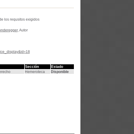
de los requsitos exigidos
onderegger
, Autor
tice_display&id=18
Sección
Estado
Derecho
Hemeroteca
Disponible