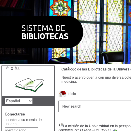
A-
A
A+
Catálogo de las Bibliotecas de la Univer
Nuestro acervo cuenta con una diversa colecc
medicina.
Inicio
New search
Conectarse
acceder a su cuenta de
usuario
La misión de la Universidad en la pers
Sociales, N° 11 (ene.-jun., 1997)