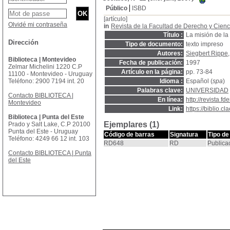
Público
ISBD
[artículo]
Olvidé mi contraseña
in
Revista de la Facultad de Derecho y Cienc
Título :
La misión de la
Dirección
Tipo de documento:
texto impreso
Autores:
Siegbert Rippe
Biblioteca | Montevideo
Fecha de publicación:
1997
Zelmar Michelini 1220 C.P
Artículo en la página:
pp. 73-84
11100 - Montevideo - Uruguay
Teléfono: 2900 7194 int. 20
Idioma :
Español (
spa
)
Palabras clave:
UNIVERSIDAD
Contacto BIBLIOTECA |
En línea:
http://revista.fd
Montevideo
Link:
https://biblio.
Biblioteca | Punta del Este
Ejemplares (1)
Prado y Salt Lake, C.P 20100
Punta del Este - Uruguay
Código de barras
Signatura
Tipo de
Teléfono: 4249 66 12 int. 103
RD648
RD
Publica
Contacto BIBLIOTECA | Punta
del Este