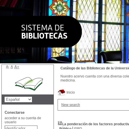
A-
A
A+
Catálogo de las Bibliotecas de la Univer
Nuestro acervo cuenta con una diversa colecc
medicina.
Inicio
New search
Conectarse
acceder a su cuenta de
usuario
La ponderación de los factores productiv
Público
ISBD