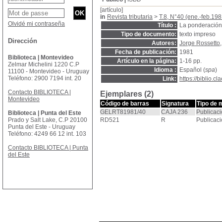
[artículo]
in
Revista tributaria
>
T.8, N°40 (ene.-feb.198
Olvidé mi contraseña
Título :
La ponderación 
Tipo de documento:
texto impreso
Dirección
Autores:
Jorge Rossetto
Fecha de publicación:
1981
Biblioteca | Montevideo
Artículo en la página:
1-16 pp.
Zelmar Michelini 1220 C.P
Idioma :
Español (
spa
)
11100 - Montevideo - Uruguay
Teléfono: 2900 7194 int. 20
Link:
https://biblio.
Contacto BIBLIOTECA |
Ejemplares (2)
Montevideo
Código de barras
Signatura
Tipo de 
GELRT81981/40
CAJA 236
Publicaci
Biblioteca | Punta del Este
Prado y Salt Lake, C.P 20100
RD521
R
Publicaci
Punta del Este - Uruguay
Teléfono: 4249 66 12 int. 103
Contacto BIBLIOTECA | Punta
del Este