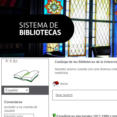
A-
A
A+
Catálogo de las Bibliotecas de la Univer
Nuestro acervo cuenta con una diversa colecc
medicina.
Inicio
New search
Conectarse
acceder a su cuenta de
usuario
Estadísticas electorales 1917-1989 y te