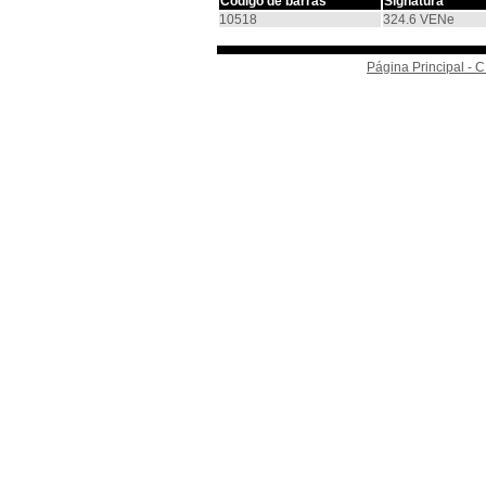
Código de barras
Signatura
10518
324.6 VENe
Página Principal -