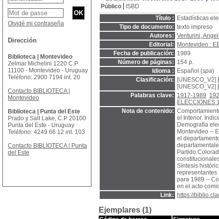
Público
ISBD
Título :
Estadísticas el
Olvidé mi contraseña
Tipo de documento:
texto impreso
Autores:
Venturini, Angel
Dirección
Editorial:
Montevideo : E
Fecha de publicación:
1989
Biblioteca | Montevideo
Número de páginas:
154 p.
Zelmar Michelini 1220 C.P
11100 - Montevideo - Uruguay
Idioma :
Español (
spa
)
Teléfono: 2900 7194 int. 20
Clasificación:
[UNESCO_V2]
[UNESCO_V2]
Contacto BIBLIOTECA |
Palabras clave:
1917-1989
192
Montevideo
ELECCIONES 
Nota de contenido:
Comportamiento 
Biblioteca | Punta del Este
el Interior. Ind
Prado y Salt Lake, C.P 20100
Demografía elec
Punta del Este - Uruguay
Montevideo -- E
Teléfono: 4249 66 12 int. 103
el departamento
departamentales
Contacto BIBLIOTECA | Punta
Partido Colorad
del Este
constitucionale
Síntesis históri
representantes 
para 1989 -- Con
en el acto comi
Link:
https://biblio.
Ejemplares (1)