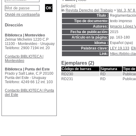
[artículo]
in
Revista Derecho del Trabajo
>
Vol. 3, N° 8 
Olvidé mi contraseña
Título :
Reglamentación
Tipo de documento:
texto impreso
Dirección
Autores:
Ignacio López 
Fecha de publicación:
2015
Biblioteca | Montevideo
Artículo en la página:
pp. 163-180
Zelmar Michelini 1220 C.P
Idioma :
Español (
spa
)
11100 - Montevideo - Uruguay
Teléfono: 2900 7194 int. 20
Palabras clave:
LEY 19.133
EM
Link:
https://biblio.
Contacto BIBLIOTECA |
Montevideo
Ejemplares (2)
Código de barras
Signatura
Tipo de
Biblioteca | Punta del Este
Prado y Salt Lake, C.P 20100
RD230
RD
Publica
Punta del Este - Uruguay
RD231
RD
Publica
Teléfono: 4249 66 12 int. 103
Contacto BIBLIOTECA | Punta
del Este