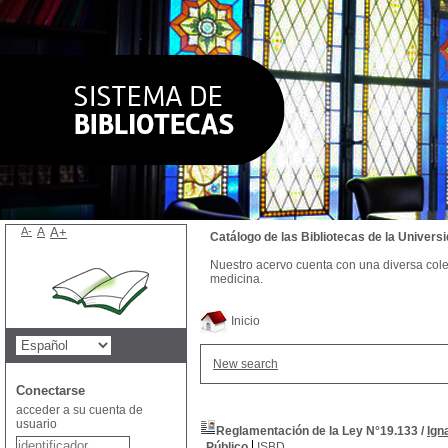
A-
A
A+
Catálogo de las Bibliotecas de la Univer
Nuestro acervo cuenta con una diversa colecc
medicina.
Inicio
New search
Conectarse
acceder a su cuenta de
usuario
Reglamentación de la Ley N°19.133
/
Ign
Público
ISBD