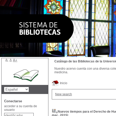
A-
A
A+
Catálogo de las Bibliotecas de la Univer
Nuestro acervo cuenta con una diversa colecc
medicina.
Inicio
New search
Conectarse
acceder a su cuenta de
usuario
¿Nuevos tiempos para el Derecho de Hue
mar., 2015)