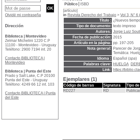
Público
ISBD
[artículo]
Olvidé mi contraseña
in
Revista Derecho del Trabajo
>
Vol 3, N° 6 
Título :
¿Nuevos tiempo
Dirección
Tipo de documento:
texto impreso
Autores:
Jorge Luiz Sout
Biblioteca | Montevideo
Fecha de publicación:
2015
Zelmar Michelini 1220 C.P
Artículo en la página:
pp. 197-205
11100 - Montevideo - Uruguay
Nota general:
Parecer de Jorg
Teléfono: 2900 7194 int. 20
Temática: Huelg
Contacto BIBLIOTECA |
Idioma :
Español (
spa
)
Montevideo
Palabras clave:
HUELGA
DER
Link:
https://biblio.
Biblioteca | Punta del Este
Prado y Salt Lake, C.P 20100
Ejemplares (1)
Punta del Este - Uruguay
Teléfono: 4249 66 12 int. 103
Código de barras
Signatura
Tipo de
RD227
RD
Publica
Contacto BIBLIOTECA | Punta
del Este