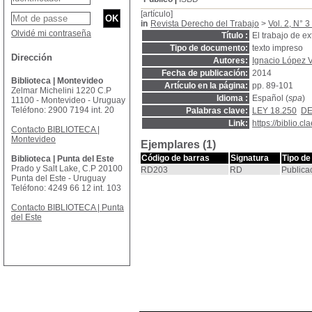
[artículo]
in
Revista Derecho del Trabajo
>
Vol. 2, N° 3
Olvidé mi contraseña
Título :
El trabajo de e
Tipo de documento:
texto impreso
Dirección
Autores:
Ignacio López 
Fecha de publicación:
2014
Biblioteca | Montevideo
Artículo en la página:
pp. 89-101
Zelmar Michelini 1220 C.P
Idioma :
Español (
spa
)
11100 - Montevideo - Uruguay
Teléfono: 2900 7194 int. 20
Palabras clave:
LEY 18.250
DE
Link:
https://biblio.
Contacto BIBLIOTECA |
Montevideo
Ejemplares (1)
Código de barras
Signatura
Tipo de
Biblioteca | Punta del Este
Prado y Salt Lake, C.P 20100
RD203
RD
Publica
Punta del Este - Uruguay
Teléfono: 4249 66 12 int. 103
Contacto BIBLIOTECA | Punta
del Este