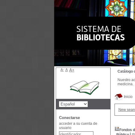
A-
A
A+
Catálogo 
Nuestro ac
medicina.
Inicio
New sear
Conectarse
acceder a su cuenta de
usuario
Fondos d
Público
I