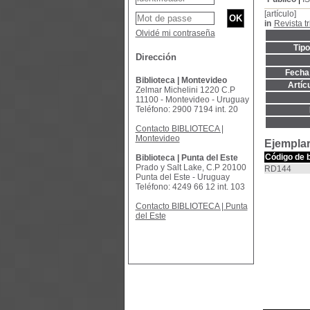
[artículo]
in
Revista tr
Olvidé mi contraseña
Tip
Dirección
Fecha 
Biblioteca | Montevideo
Artíc
Zelmar Michelini 1220 C.P
11100 - Montevideo - Uruguay
Teléfono: 2900 7194 int. 20
Contacto BIBLIOTECA |
Montevideo
Ejemplar
Código de 
Biblioteca | Punta del Este
Prado y Salt Lake, C.P 20100
RD144
Punta del Este - Uruguay
Teléfono: 4249 66 12 int. 103
Contacto BIBLIOTECA | Punta
del Este