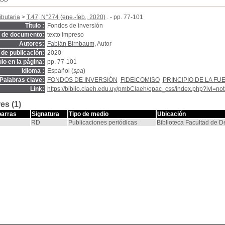
ibutaria
>
T.47, N°274 (ene.-feb., 2020)
. - pp. 77-101
Título :
Fondos de inversión
o de documento:
texto impreso
Autores:
Fabián Birnbaum
, Autor
de publicación:
2020
ulo en la página:
pp. 77-101
Idioma :
Español (
spa
)
Palabras clave:
FONDOS DE INVERSIÓN
FIDEICOMISO
PRINCIPIO DE LA FU
Link:
https://biblio.claeh.edu.uy/pmbClaeh/opac_css/index.php?lvl=no
es (1)
barras
Signatura
Tipo de medio
Ubicación
RD
Publicaciones periódicas
Biblioteca Facultad de 