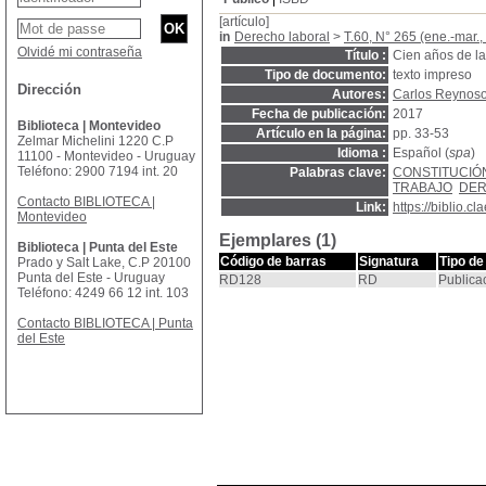
[artículo]
in
Derecho laboral
>
T.60, N° 265 (ene.-mar.,
Olvidé mi contraseña
Título :
Cien años de l
Tipo de documento:
texto impreso
Dirección
Autores:
Carlos Reynoso
Fecha de publicación:
2017
Biblioteca | Montevideo
Artículo en la página:
pp. 33-53
Zelmar Michelini 1220 C.P
Idioma :
Español (
spa
)
11100 - Montevideo - Uruguay
Teléfono: 2900 7194 int. 20
Palabras clave:
CONSTITUCIÓ
TRABAJO
DER
Contacto BIBLIOTECA |
Link:
https://biblio.
Montevideo
Ejemplares (1)
Biblioteca | Punta del Este
Código de barras
Signatura
Tipo de
Prado y Salt Lake, C.P 20100
Punta del Este - Uruguay
RD128
RD
Publica
Teléfono: 4249 66 12 int. 103
Contacto BIBLIOTECA | Punta
del Este