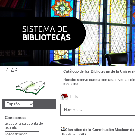
A-
A
A+
Catálogo de las Bibliotecas de la Univer
Nuestro acervo cuenta con una diversa colecc
medicina.
Inicio
New search
Conectarse
acceder a su cuenta de
usuario
Cien años de la Constitución Mexican de
Público
ISBD