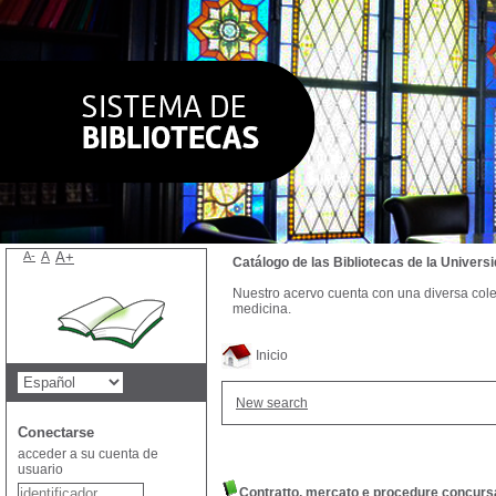
A-
A
A+
Catálogo de las Bibliotecas de la Univer
Nuestro acervo cuenta con una diversa colecc
medicina.
Inicio
New search
Conectarse
acceder a su cuenta de
usuario
Contratto, mercato e procedure concursa