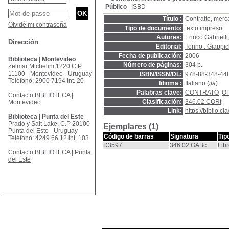
Público
ISBD
Título :
Contratto, merc
Olvidé mi contraseña
Tipo de documento:
texto impreso
Autores:
Enrico Gabrielli
Dirección
Editorial:
Torino : Giappich
Fecha de publicación:
2006
Biblioteca | Montevideo
Número de páginas:
304 p.
Zelmar Michelini 1220 C.P
11100 - Montevideo - Uruguay
ISBN/ISSN/DL:
978-88-348-44
Teléfono: 2900 7194 int. 20
Idioma :
Italiano (
ita
)
Palabras clave:
CONTRATO
O
Contacto BIBLIOTECA |
Clasificación:
346.02 CORt
Montevideo
Link:
https://biblio.
Biblioteca | Punta del Este
Prado y Salt Lake, C.P 20100
Ejemplares (1)
Punta del Este - Uruguay
Código de barras
Signatura
Tip
Teléfono: 4249 66 12 int. 103
D3597
346.02 GABc
Lib
Contacto BIBLIOTECA | Punta
del Este