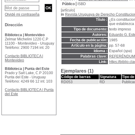
Público
ISBD
[artículo]
Olvidé mi contraseña
in
Revista Uruguaya de Derecho Constituciona
Título :
¿Es constitucio
que establezca 
Dirección
Tipo de documento:
texto impreso
Autores:
Eduardo G. Este
Biblioteca | Montevideo
Zelmar Michelini 1220 C.P
Fecha de publicación:
1985
11100 - Montevideo - Uruguay
Artículo en la página:
pp. 57-68
Teléfono: 2900 7194 int. 20
Idioma :
Español (
spa
)
Contacto BIBLIOTECA |
Palabras clave:
REFERÉNDUM
Montevideo
Link:
https://biblio.
Biblioteca | Punta del Este
Ejemplares (1)
Prado y Salt Lake, C.P 20100
Código de barras
Signatura
Tipo de
Punta del Este - Uruguay
Teléfono: 4249 66 12 int. 103
RD053
RD
Publica
Contacto BIBLIOTECA | Punta
del Este