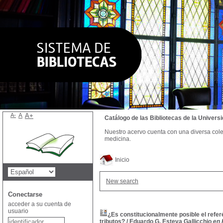
A-
A
A+
Catálogo de las Bibliotecas de la Univer
Nuestro acervo cuenta con una diversa colecc
medicina.
Inicio
New search
Conectarse
acceder a su cuenta de
usuario
¿Es constitucionalmente posible el ref
tributos?
/
Eduardo G. Esteva Gallicchio
en 