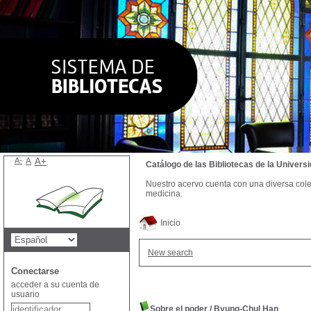
A-
A
A+
Catálogo de las Bibliotecas de la Univer
Nuestro acervo cuenta con una diversa colecc
medicina.
Inicio
New search
Conectarse
acceder a su cuenta de
usuario
Sobre el poder
/
Byung-Chul Han