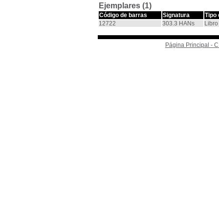
Ejemplares (1)
Código de barras
Signatura
Tipo
12722
303.3 HANs
Libro
Página Principal -