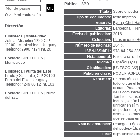
Público
ISBD
Título :
Sobre el poder
Olvidé mi contraseña
Tipo de documento:
texto impreso
Autores:
Byung-Chul Ha
Dirección
Editorial:
Barcelona : Her
Fecha de publicación:
2016
Biblioteca | Montevideo
Colección:
Pensamiento He
Zelmar Michelini 1220 C.P
11100 - Montevideo - Uruguay
Número de páginas:
184 p.
Teléfono: 2900 7194 int. 20
ISBN/ISSN/DL:
978-84-254-38
Nota general:
Biliografía: p. 
Contacto BIBLIOTECA |
Idioma :
Español (
spa
)
Montevideo
Clasificación:
[UNESCO_V2]
Biblioteca | Punta del Este
Palabras clave:
PODER
ASPEC
Prado y Salt Lake, C.P 20100
Resumen:
En relación con
Punta del Este - Uruguay
todo lo que el 
Teléfono: 4249 66 12 int. 103
oscuro. Para un
de la comunicac
Contacto BIBLIOTECA | Punta
También se asoc
del Este
teórica, según 
unificar en sí 
de poder que, m
diversas formas
que se basa en
Nota de contenido:
Prólogo.--Lógica
del poder.--Étic
Link:
https://biblio.