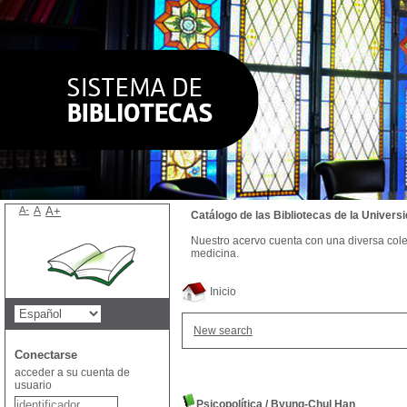
A-
A
A+
Catálogo de las Bibliotecas de la Univer
Nuestro acervo cuenta con una diversa colecc
medicina.
Inicio
New search
Conectarse
acceder a su cuenta de
usuario
Psicopolítica
/
Byung-Chul Han