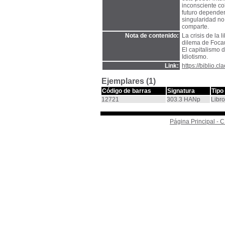
inconsciente col
futuro depender
singularidad no 
comparte.
Nota de contenido:
La crisis de la l
dilema de Focau
El capitalismo d
Idiotismo.
Link:
https://biblio.
Ejemplares (1)
Código de barras
Signatura
Tipo
12721
303.3 HANp
Libro
Página Principal -