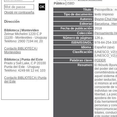
Público
ISBD
Título :
Psicopolítica :
Olvidé mi contraseña
Tipo de documento:
texto impreso
Autores:
Byung-Chul Ha
Dirección
Editorial:
Barcelona : Her
Fecha de publicación:
2018
Biblioteca | Montevideo
Colección:
Pensamiento He
Zelmar Michelini 1220 C.P
11100 - Montevideo - Uruguay
Número de páginas:
126 p.
Teléfono: 2900 7194 int. 20
ISBN/ISSN/DL:
978-84-254-33
Idioma :
Español (
spa
)
Contacto BIBLIOTECA |
Clasificación:
[UNESCO_V2]
Montevideo
[UNESCO_V2]
Biblioteca | Punta del Este
Palabras clave:
PODER
Prado y Salt Lake, C.P 20100
Resumen:
El filósofo Byu
Punta del Este - Uruguay
del poder del c
Teléfono: 4249 66 12 int. 103
convirtiéndola 
aquel sistema d
Contacto BIBLIOTECA | Punta
poder seductor,
del Este
sí mismos al en
consciente de s
individuo se cr
libertad. La psi
apodera de los 
Esta herramient
personas y condi
hipercomunicaci
totales, conduc
este poder inte