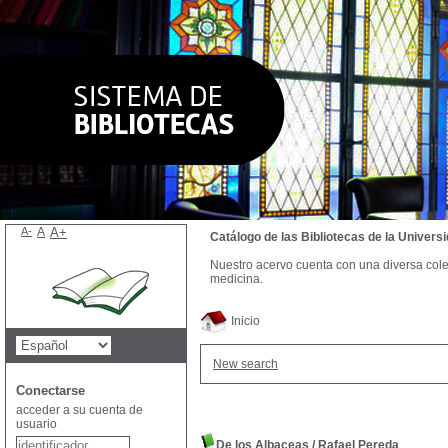
A-
A
A+
Catálogo de las Bibliotecas de la Univer
Nuestro acervo cuenta con una diversa colecc
medicina.
Inicio
New search
Conectarse
acceder a su cuenta de
usuario
De los Albaceas
/
Rafael Pereda