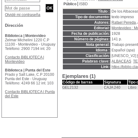
Público
ISBD
Título :
De los Albacea
Olvidé mi contraseña
Tipo de documento:
texto impreso
Autores:
Rafael Pereda
,
Dirección
Editorial:
Montevideo : M
Fecha de publicación:
1928
Biblioteca | Montevideo
Número de páginas:
141 p.
Zelmar Michelini 1220 C.P
11100 - Montevideo - Uruguay
Nota general:
Trabajo present
Teléfono: 2900 7194 int. 20
Idioma :
Español (
spa
)
Clasificación:
[UNESCO_V2]
Contacto BIBLIOTECA |
Palabras clave:
ALBACEAS
TE
Montevideo
Link:
https://biblio.
Biblioteca | Punta del Este
Prado y Salt Lake, C.P 20100
Ejemplares (1)
Punta del Este - Uruguay
Código de barras
Signatura
Tipo 
Teléfono: 4249 66 12 int. 103
GEL2132
CAJA 240
Libro
Contacto BIBLIOTECA | Punta
del Este