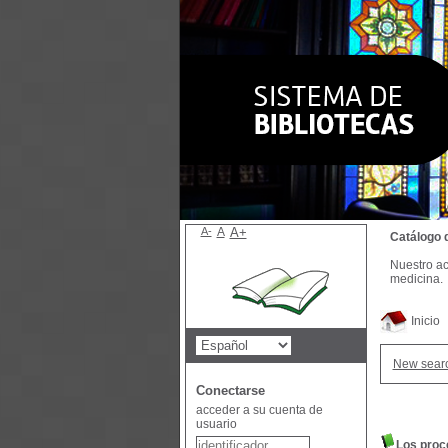
A-
A
A+
Catálogo 
Nuestro ac
medicina.
Inicio
New sear
Conectarse
acceder a su cuenta de
usuario
Los proc