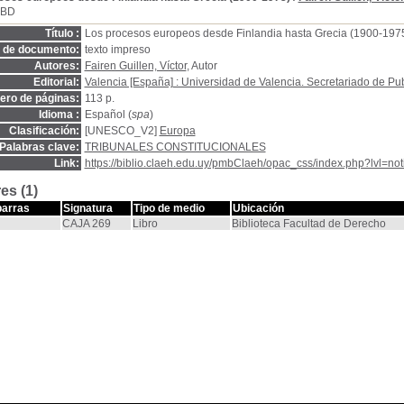
SBD
Título :
Los procesos europeos desde Finlandia hasta Grecia (1900-197
o de documento:
texto impreso
Autores:
Fairen Guillen, Víctor
, Autor
Editorial:
Valencia [España] : Universidad de Valencia. Secretariado de Pu
ro de páginas:
113 p.
Idioma :
Español (
spa
)
Clasificación:
[UNESCO_V2]
Europa
Palabras clave:
TRIBUNALES CONSTITUCIONALES
Link:
https://biblio.claeh.edu.uy/pmbClaeh/opac_css/index.php?lvl=no
es (1)
barras
Signatura
Tipo de medio
Ubicación
CAJA 269
Libro
Biblioteca Facultad de Derecho