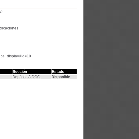
5)
blicaciones
tice_display&id=10
Sección
Estado
Depósito A.DOC.
Disponible