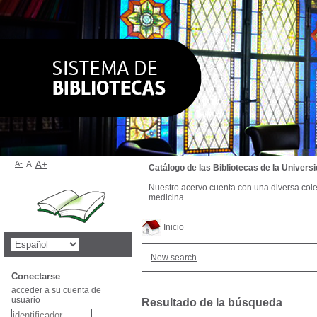
A-
A
A+
Catálogo de las Bibliotecas de la Univer
Nuestro acervo cuenta con una diversa colecc
medicina.
Inicio
New search
Conectarse
acceder a su cuenta de
usuario
Resultado de la búsqueda