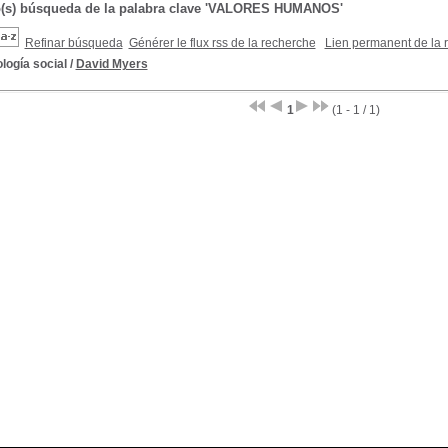
o(s) búsqueda de la palabra clave 'VALORES HUMANOS'
Refinar búsqueda
Générer le flux rss de la recherche
Lien permanent de la 
logía social
/
David Myers
1
(1 - 1 / 1)