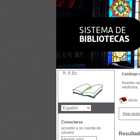
A-
A
A+
Catálogo 
Nuestro ac
medicina.
Inicio
New sear
Conectarse
acceder a su cuenta de
usuario
Resultad