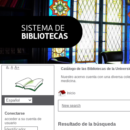
A-
A
A+
Catálogo de las Bibliotecas de la Univer
Nuestro acervo cuenta con una diversa colecc
medicina.
Inicio
New search
Conectarse
acceder a su cuenta de
usuario
Resultado de la búsqueda