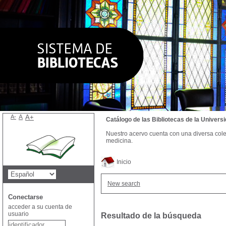
A-
A
A+
Catálogo de las Bibliotecas de la Univer
Nuestro acervo cuenta con una diversa colecc
medicina.
Inicio
New search
Conectarse
acceder a su cuenta de
usuario
Resultado de la búsqueda