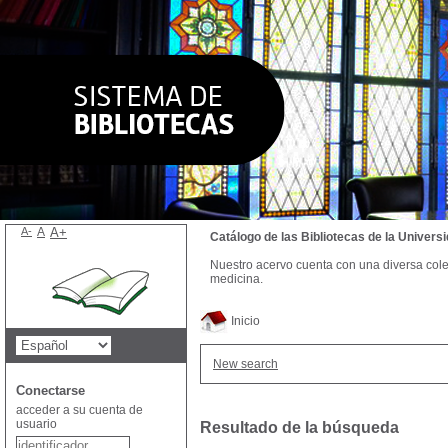
A-
A
A+
Catálogo de las Bibliotecas de la Univer
Nuestro acervo cuenta con una diversa colecc
medicina.
Inicio
New search
Conectarse
acceder a su cuenta de
usuario
Resultado de la búsqueda