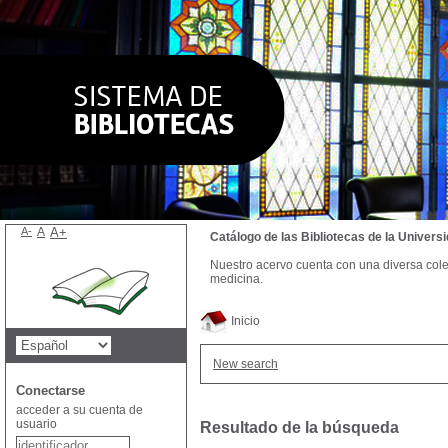
A-
A
A+
Catálogo de las Bibliotecas de la Univer
Nuestro acervo cuenta con una diversa colecc
medicina.
Inicio
New search
Conectarse
acceder a su cuenta de
usuario
Resultado de la búsqueda