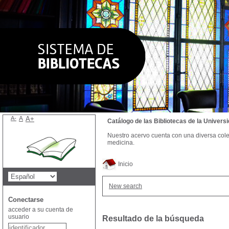
A-
A
A+
Catálogo de las Bibliotecas de la Univer
Nuestro acervo cuenta con una diversa colecc
medicina.
Inicio
New search
Conectarse
acceder a su cuenta de
usuario
Resultado de la búsqueda