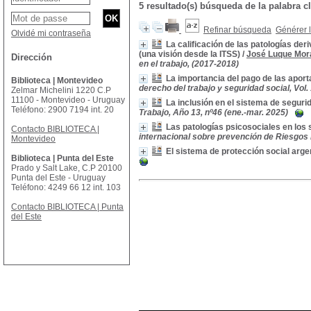
5 resultado(s) búsqueda de la palabr
Refinar búsqueda
Générer l
Olvidé mi contraseña
La calificación de las patologías der
(una visión desde la ITSS)
/
José Luque Mor
Dirección
en el trabajo, (2017-2018)
La importancia del pago de las aport
Biblioteca | Montevideo
derecho del trabajo y seguridad social, Vol. 1
Zelmar Michelini 1220 C.P
11100 - Montevideo - Uruguay
La inclusión en el sistema de segurid
Teléfono: 2900 7194 int. 20
Trabajo, Año 13, nº46 (ene.-mar. 2025)
Las patologías psicosociales en los
Contacto BIBLIOTECA |
internacional sobre prevención de Riesgos P
Montevideo
El sistema de protección social arge
Biblioteca | Punta del Este
Prado y Salt Lake, C.P 20100
Punta del Este - Uruguay
Teléfono: 4249 66 12 int. 103
Contacto BIBLIOTECA | Punta
del Este