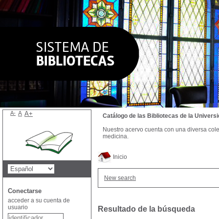
A-
A
A+
Catálogo de las Bibliotecas de la Univer
Nuestro acervo cuenta con una diversa colecc
medicina.
Inicio
New search
Conectarse
acceder a su cuenta de
usuario
Resultado de la búsqueda