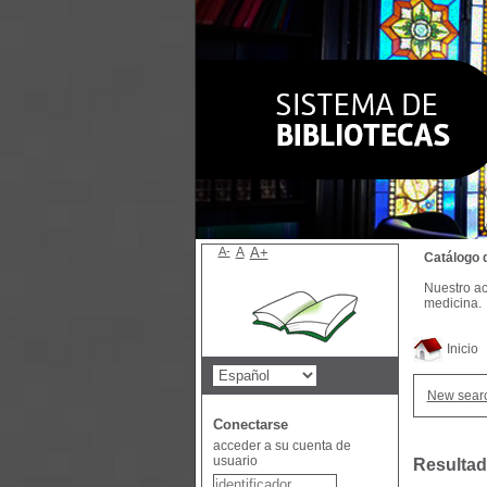
A-
A
A+
Catálogo 
Nuestro ac
medicina.
Inicio
New sear
Conectarse
acceder a su cuenta de
usuario
Resultad