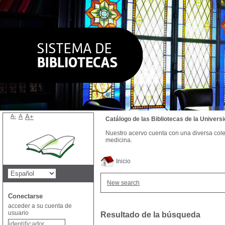
A-
A
A+
Catálogo de las Bibliotecas de la Univer
Nuestro acervo cuenta con una diversa colecc
medicina.
Inicio
New search
Conectarse
acceder a su cuenta de
usuario
Resultado de la búsqueda