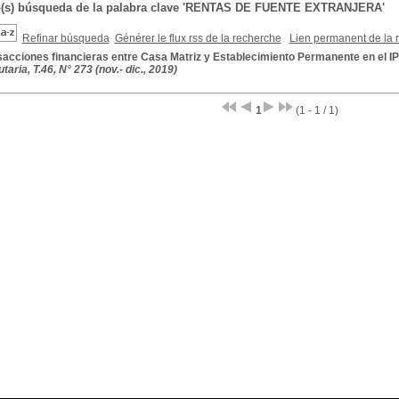
o(s) búsqueda de la palabra clave 'RENTAS DE FUENTE EXTRANJERA'
Refinar búsqueda
Générer le flux rss de la recherche
Lien permanent de la 
acciones financieras entre Casa Matriz y Establecimiento Permanente en el IP
taria, T.46, N° 273 (nov.- dic., 2019)
1
(1 - 1 / 1)