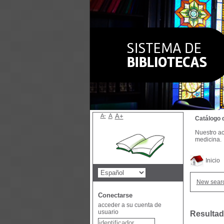
A-
A
A+
Catálogo 
Nuestro ac
medicina.
Inicio
New sear
Conectarse
acceder a su cuenta de
usuario
Resultad