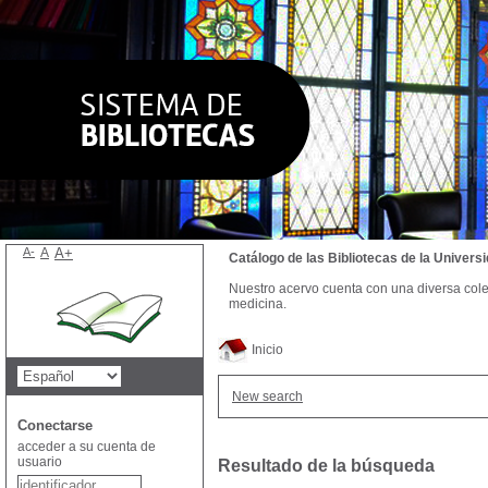
A-
A
A+
Catálogo de las Bibliotecas de la Univer
Nuestro acervo cuenta con una diversa colecc
medicina.
Inicio
New search
Conectarse
acceder a su cuenta de
usuario
Resultado de la búsqueda