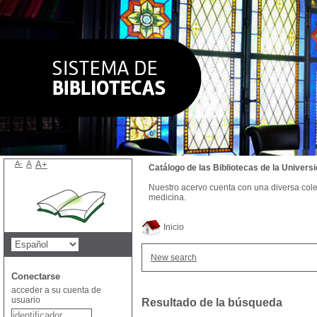
A-
A
A+
Catálogo de las Bibliotecas de la Univer
Nuestro acervo cuenta con una diversa colecc
medicina.
Inicio
New search
Conectarse
acceder a su cuenta de
usuario
Resultado de la búsqueda