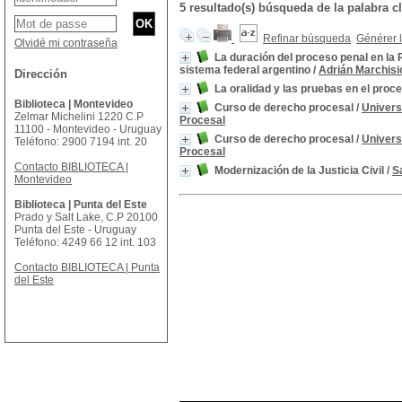
5 resultado(s) búsqueda de la palabra
Refinar búsqueda
Générer l
Olvidé mi contraseña
La duración del proceso penal en la R
sistema federal argentino
/
Adrián Marchisi
Dirección
La oralidad y las pruebas en el proce
Biblioteca | Montevideo
Curso de derecho procesal
/
Univers
Zelmar Michelini 1220 C.P
Procesal
11100 - Montevideo - Uruguay
Curso de derecho procesal
/
Univers
Teléfono: 2900 7194 int. 20
Procesal
Contacto BIBLIOTECA |
Modernización de la Justicia Civil
/
S
Montevideo
Biblioteca | Punta del Este
Prado y Salt Lake, C.P 20100
Punta del Este - Uruguay
Teléfono: 4249 66 12 int. 103
Contacto BIBLIOTECA | Punta
del Este