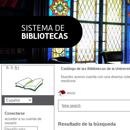
A-
A
A+
Catálogo de las Bibliotecas de la Univer
Nuestro acervo cuenta con una diversa colecc
medicina.
Inicio
New search
Conectarse
acceder a su cuenta de
usuario
Resultado de la búsqueda