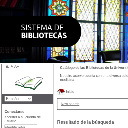
A-
A
A+
Catálogo de las Bibliotecas de la Univer
Nuestro acervo cuenta con una diversa colecc
medicina.
Inicio
New search
Conectarse
acceder a su cuenta de
usuario
Resultado de la búsqueda