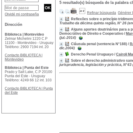
5 resultado(s) búsqueda de la palabr
Refinar búsqueda
Générer l
Olvidé mi contraseña
Reflexões sobre o princípio tridimen
Trabalho da décima quinta região, N° 26 (ene
Dirección
Alguns aportes doutrinários para a 
Democrátivo de Direito e Cooperativo
/
Mar
Biblioteca | Montevideo
(jul.-2014)
Zelmar Michelini 1220 C.P
11100 - Montevideo - Uruguay
Cláusula penal (sentencia N°188)
/
R
Teléfono: 2900 7194 int. 20
dic.2004)
Derecho Penal Uruguayo
/
Cairoli Ma
Contacto BIBLIOTECA |
Montevideo
Sobre el derecho administrativo san
jurisprudencia, legislación y práctica, N°43
Biblioteca | Punta del Este
Prado y Salt Lake, C.P 20100
Punta del Este - Uruguay
Teléfono: 4249 66 12 int. 103
Contacto BIBLIOTECA | Punta
del Este