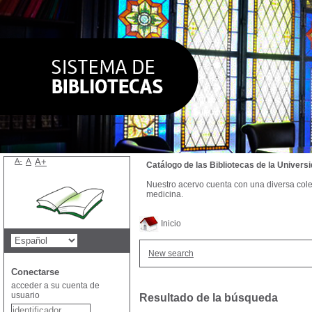
A-
A
A+
Catálogo de las Bibliotecas de la Univer
Nuestro acervo cuenta con una diversa colecc
medicina.
Inicio
New search
Conectarse
acceder a su cuenta de
usuario
Resultado de la búsqueda