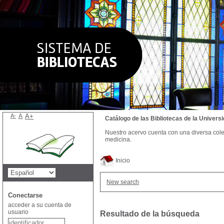
A-
A
A+
Catálogo de las Bibliotecas de la Univer
Nuestro acervo cuenta con una diversa colecc
medicina.
Inicio
New search
Conectarse
acceder a su cuenta de
usuario
Resultado de la búsqueda